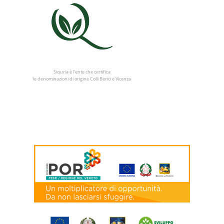
Siquria è l’ente che certifica
le denominazioni di origine Colli Berici e Vicenza